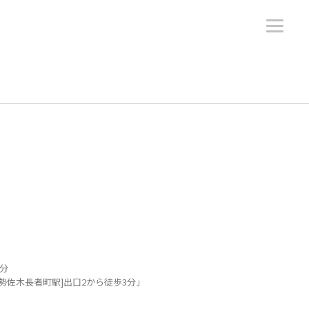
5分
勢佐木長者町駅]出口2から徒歩3分」